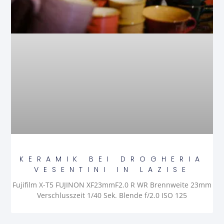
KERAMIK BEI DROGHERIA
VESENTINI IN LAZISE
Fujifilm X-T5 FUJINON XF23mmF2.0 R WR Brennweite 23mm
Verschlusszeit 1/40 Sek. Blende f/2.0 ISO 125